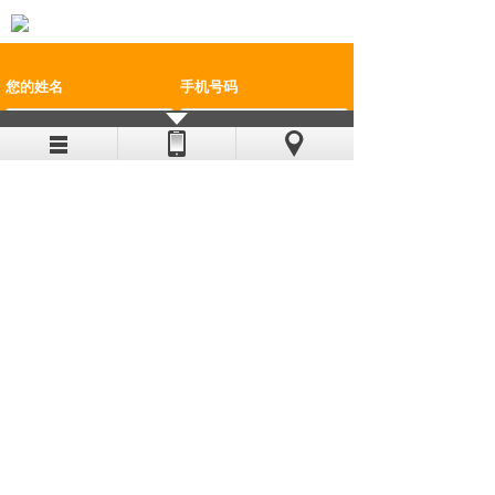
您的姓名
手机号码
验证码
申请免费试用
Copyright © 2008-2021,www.fz4007.com,All rights
reserved版权所有 © 易创&全网通 未经许可 严禁复制